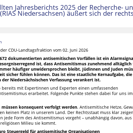
llten Jahresberichts 2025 der Recherche- un
RIAS Niedersachsen) äußert sich der rechts
n
 der CDU-Landtagsfraktion vom 02. Juni 2026
72 dokumentierten antisemitischen Vorfällen ist ein Alarmsigna
sorgniserregend ist, dass Antisemitismus zunehmend alltäglich 
immer häufiger unwidersprochen bleibt. Jüdinnen und Juden mü
eit sicher fühlen können. Das ist eine staatliche Kernaufgabe, die 
 der Niedersächsischen Verfassung verankert ist.
b bereits mit Expertinnen und Experten einen umfassenden
semitismus erarbeitet. Folgende Punkte stehen dabei für uns im
en müssen konsequent verfolgt werden
. Antisemitische Hetze, Gew
n keinen Platz in unserem Land. Der Rechtsstaat muss klar zeigen
en jede Form des Antisemitismus vorgeht – unabhängig davon, aus
religiösen Milieu sie kommt.
uro Steuergeld für antisemitische Organisationen