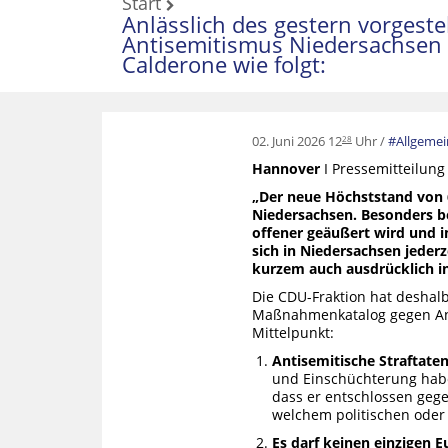
Start
Anlässlich des gestern vorgeste
Antisemitismus Niedersachsen (
Calderone wie folgt:
02. Juni 2026 12
Uhr
Allgemei
28
Hannover
I Pressemitteilung
„Der neue Höchststand von 6
Niedersachsen. Besonders be
offener geäußert wird und 
sich in Niedersachsen jederz
kurzem auch ausdrücklich in
Die CDU-Fraktion hat deshal
Maßnahmenkatalog gegen Anti
Mittelpunkt:
Antisemitische Straftat
und Einschüchterung habe
dass er entschlossen geg
welchem politischen oder 
Es darf keinen einzigen E