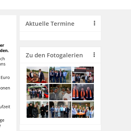
Aktuelle Termine
er
rden.
Zu den Fotogalerien
Ich
uns
 Euro
ionen
fzeit
age
e