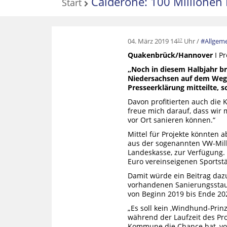
Calderone: 100 Millionen 
Start
04. März 2019 14
Uhr
Allgem
37
Quakenbrück/Hannover
I P
„Noch in diesem Halbjahr b
Niedersachsen auf dem Weg.
Presseerklärung mitteilte, 
Davon profitierten auch die
freue mich darauf, dass wir 
vor Ort sanieren können.“
Mittel für Projekte könnten 
aus der sogenannten VW-Mil
Landeskasse, zur Verfügung.
Euro vereinseigenen Sportstä
Damit würde ein Beitrag dazu
vorhandenen Sanierungsstau 
von Beginn 2019 bis Ende 20
„Es soll kein ,Windhund-Prinz
während der Laufzeit des Pr
Kommune die Chance hat, vo