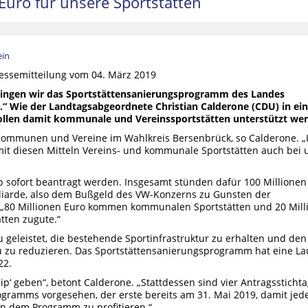
Euro für unsere Sportstätten
ein
ressemitteilung vom 04. März 2019
ringen wir das Sportstättensanierungsprogramm des Landes
“ Wie der Landtagsabgeordnete Christian Calderone (CDU) in ein
sollen damit kommunale und Vereinssportstätten unterstützt we
 Kommunen und Vereine im Wahlkreis Bersenbrück, so Calderone. „
mit diesen Mitteln Vereins- und kommunale Sportstätten auch bei 
ab sofort beantragt werden. Insgesamt stünden dafür 100 Millionen
liarde, also dem Bußgeld des VW-Konzerns zu Gunsten der
 „80 Millionen Euro kommen kommunalen Sportstätten und 20 Mill
tten zugute.“
 geleistet, die bestehende Sportinfrastruktur zu erhalten und den
zu reduzieren. Das Sportstättensanierungsprogramm hat eine Lau
22.
ip‘ geben“, betont Calderone. „Stattdessen sind vier Antragssticht
ogramms vorgesehen, der erste bereits am 31. Mai 2019, damit jed
n dem Programm zu profitieren.“