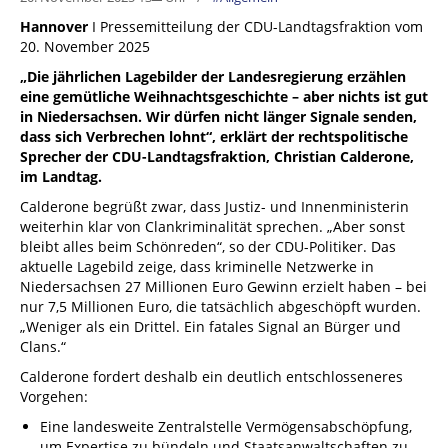
Hannover
I Pressemitteilung der CDU-Landtagsfraktion vom
20. November 2025
„Die jährlichen Lagebilder der Landesregierung erzählen
eine gemütliche Weihnachtsgeschichte – aber nichts ist gut
in Niedersachsen. Wir dürfen nicht länger Signale senden,
dass sich Verbrechen lohnt“, erklärt der rechtspolitische
Sprecher der CDU-Landtagsfraktion, Christian Calderone,
im Landtag.
Calderone begrüßt zwar, dass Justiz- und Innenministerin
weiterhin klar von Clankriminalität sprechen. „Aber sonst
bleibt alles beim Schönreden“, so der CDU-Politiker. Das
aktuelle Lagebild zeige, dass kriminelle Netzwerke in
Niedersachsen 27 Millionen Euro Gewinn erzielt haben – bei
nur 7,5 Millionen Euro, die tatsächlich abgeschöpft wurden.
„Weniger als ein Drittel. Ein fatales Signal an Bürger und
Clans.“
Calderone fordert deshalb ein deutlich entschlosseneres
Vorgehen:
Eine landesweite Zentralstelle Vermögensabschöpfung,
um Expertise zu bündeln und Staatsanwaltschaften zu