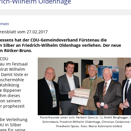
rich-Wilhelm Oldenhage
emein
eisblatt vom 27.02.2017
essens hat der CDU-Gemeindeverband Fürstenau die
n Silber an Friedrich-Wilhelm Oldenhage verliehen. Der neue
m Rötker-Bruns.
 CDU
u im Festsaal
lrat Wilhelm
Damit löste er
Buschermöhle
s Kohlkönig
ge Bippener
ihm dieses
 von seinem
r prophezeit
Parteifreunde unter sich: Herbert Gans (v. l.), André Berghegger, 
die Verleihung
Schirmbeck, Friedrich-Wilhelm Oldenhage, Christian Calderone
U in Silber
Friedhelm Spree. Foto: Maria Kohrmann-Unfeld
age für seine