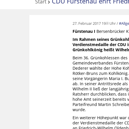
CDU Fürstenau ehrt Fried
Start
27. Februar 2017 19
Uhr
Allg
19
Fürstenau I
Bersenbrücker Kr
Im Rahmen seines Grünkohl
Verdienstmedaille der CDU i
Grünkohlkönig heißt Wilhel
Beim 36. Grünkohlessen des
Gemeindeverbandes Fürstena
Dederer wählte der Hohe Koh
Rötker-Bruns zum Kohlkönig. 
seine Vorgängerin Maria I. 
ab. In seiner Antrittsrede al
Wilhelm II ließ der langjähri
Ratsherr durchblicken, dass 
hohe Amt seinerzeit bereits
Parteifreund Martin Schreibe
wurde.
Ein weiterer Höhepunkt war 
der Verdienstmedaille der CD
an Friedrich-Wilhelm Oldenh