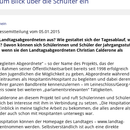
um Blick über die Schulter ein
mein
essemitteilung vom 05.01.2015
Landtagsabgeordneten aus? Wie gestaltet sich der Tagesablauf, 
n? Davon können sich Schülerinnen und Schüler der Jahrgangsstu
, wenn sie den Landtagsabgeordneten Christian Calderone als
egleiten Abgeordnete“ – so der Name des Projekts, das der
Rahmen seiner Öffentlichkeitsarbeit bereits seit 1998 erfolgreich
i, den Jugendlichen die Möglichkeit zu geben, Abgeordnete während
eitraumes als Hospitantin/Hospitant zu begleiten und dabei dere
 ihrer ganzen Bandbreite kennenzulernen – im Leineschloss/Georg-
eis sowie bei weiteren „parlamentsrelevanten“ Tätigkeiten.
alderone an diesem Projekt teil und ruft Schülerinnen und Schüle
ch bei Interesse mit ihm in Verbindung zu setzen. „Die Hospitation
 Einblick in meine tägliche Arbeit zu bekommen, die alles andere al
e, der auch schon mit Hospitanten unterwegs war.
Hospitation können der Homepage des Landtages – www.landtag-
 entnommen werden. Selbstverständlich ist auch eine direkte