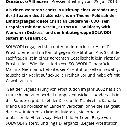
Osnabrück/Alfhausen
I Pressemitteilung vom 29. Juli 2018
Als einen weiteren Schritt in Richtung einer Veränderung
der Situation des Straßenstrichs im Thiener Feld sah der
Landtagsabgeordnete Christian Calderone (CDU) sein
Gespräch mit dem Verein „SOLWODI – Solidarity with
Woman in Distress“ und der Initiativgruppe SOLWODI-
Sisters in Osnabrück.
SOLWODI engagiert sich unter anderem in der Hilfe für
Prostituierte und im Kampf gegen Prostitution. Aus Sicht der
Fachfrauen ist in einer gerechten Gesellschaft kein Platz für
Prostitution. Wie die Leiterin von SOLWODI-Osnabrück,
Martina Niermann, betonte, sei Prostitution selten freiwillig,
täusche ein Recht auf sexuelle Freiheit vor und habe oft mit
Gewalt zu tun.
„Seit der Legalisierung von Prostitution im Jahr 2002 hat sich
Deutschland zum Bordell Europas entwickelt.“ Anders als in
der Bundesrepublik sei der Sexkauf in Frankreich, Kanada,
Irland und nordischen Ländern verboten, ohne die Tätigkeit
der Prostituierten zu kriminalisieren. „Sie erhalten
umfassende Hilfen“, sagt Mechthild Auf dem Berge von
SOLWODI-Sisters. Und Inga D. ergänzt: „Legale Prostitution