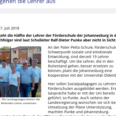
gehen die Lehrer aus
n
. Juli 2018
ht die Hälfte der Lehrer der Förderschule der Johannesburg in 
olger sind laut Schulleiter Ralf-Dieter Punke aber nicht in Sicht
An der Pater-Petto-Schule, Förderschul
Schwerpunkt soziale und emotionale
Entwicklung, sind derzeit 19 Lehrer
beschäftigt. Um die Lehrer, die in den
Ruhestand gehen, besser ersetzen zu
können, plant die Johannesburg eine
Kooperation mit der Universität Olden
Hier sollen Sozialpädagogen zu Lehrer
Förderschulen ausgebildet werden. Ers
Gespräche habe er mit der Uni bereits
geführt, so Punke. Auch seitens der
e: Die Landtagsabgeordneten der
Landesregierung wünschen sie sich be
r fehlenden Lehrer annehmen.
Umsetzung der Pläne Unterstützung,
machten Punke und Johannesburg-