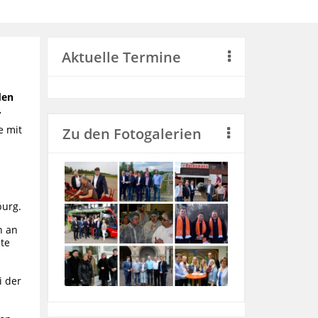
Aktuelle Termine
den
.
e mit
Zu den Fotogalerien
burg.
n an
te
i der