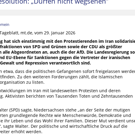
esolution: „Dürfen nicht wegsehen“
emein
ageblatt, mt.de, vom 29. Januar 2026
 hat sich einstimmig mit den Protestierenden im Iran solidarisie
sfraktionen von SPD und Grünen sowie der CDU als größter
alle Abgeordneten an, auch die der AfD. Die Landesregierung so
d EU-Ebene für Sanktionen gegen die Vertreter der iranischen
r Gewalt und Repression verantwortlich sind.
on etwa, dass die politischen Gefangenen sofort freigelassen werde
tfinden. Zu den weiteren Forderungen zählt, die Islamischen
rganisation zu listen.
Entwicklungen im Iran mit landesweiten Protesten und deren
g. Aktivisten berichten von Tausenden Toten und Zehntausenden
ter (SPD) sagte, Niedersachsen stehe „an der Seite der mutigen
derten grundlegende Rechte wie Menschenwürde, Demokratie und
sie ihr Leben und das Wohl ihrer Familien. Dieser Mut verdient uns
, sagte Walter. Der politische und wirtschaftliche Druck auf die
eiter erhöht werden.