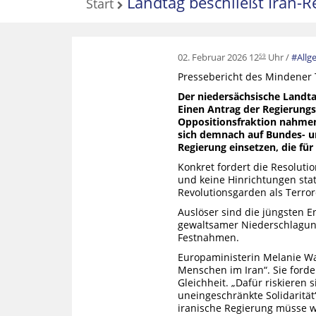
Landtag beschließt Iran-R
Start
02. Februar 2026 12
Uhr
Allg
59
Pressebericht des Mindener T
Der niedersächsische Landtag
Einen Antrag der Regierung
Oppositionsfraktion nahmen 
sich demnach auf Bundes- un
Regierung einsetzen, die fü
Konkret fordert die Resoluti
und keine Hinrichtungen stat
Revolutionsgarden als Terroro
Auslöser sind die jüngsten 
gewaltsamer Niederschlagun
Festnahmen.
Europaministerin Melanie Wal
Menschen im Iran“. Sie for
Gleichheit. „Dafür riskieren 
uneingeschränkte Solidarität“
iranische Regierung müsse w