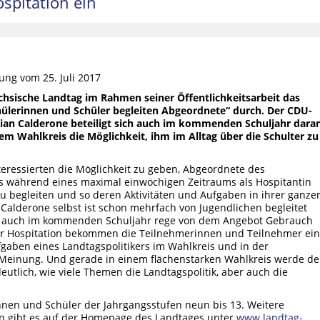
spitation ein
n
ung vom 25. Juli 2017
ächsische Landtag im Rahmen seiner Öffentlichkeitsarbeit das
lerinnen und Schüler begleiten Abgeordnete“ durch. Der CDU-
ian Calderone beteiligt sich auch im kommenden Schuljahr dara
em Wahlkreis die Möglichkeit, ihm im Alltag über die Schulter zu
nteressierten die Möglichkeit zu geben, Abgeordnete des
s während eines maximal einwöchigen Zeitraums als Hospitantin
u begleiten und so deren Aktivitäten und Aufgaben in ihrer ganze
Calderone selbst ist schon mehrfach von Jugendlichen begleitet
n auch im kommenden Schuljahr rege von dem Angebot Gebrauch
der Hospitation bekommen die Teilnehmerinnen und Teilnehmer ei
gaben eines Landtagspolitikers im Wahlkreis und in der
 Meinung. Und gerade in einem flächenstarken Wahlkreis werde d
utlich, wie viele Themen die Landtagspolitik, aber auch die
nen und Schüler der Jahrgangsstufen neun bis 13. Weitere
on gibt es auf der Homepage des Landtages unter
www.landtag-