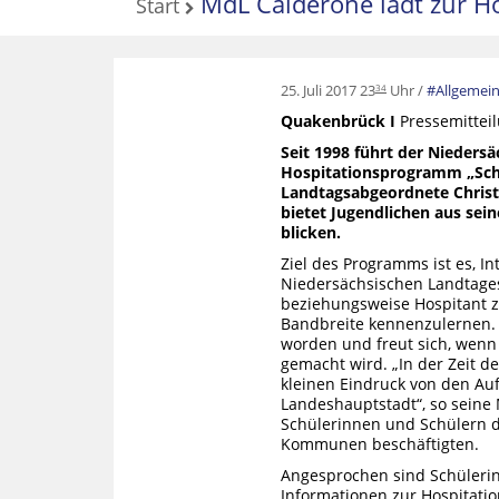
MdL Calderone lädt zur Ho
Start
25. Juli 2017 23
Uhr
Allgemei
34
Quakenbrück I
Pressemitteil
Seit 1998 führt der Nieders
Hospitationsprogramm „Schü
Landtagsabgeordnete Christ
bietet Jugendlichen aus sein
blicken.
Ziel des Programms ist es, I
Niedersächsischen Landtage
beziehungsweise Hospitant z
Bandbreite kennenzulernen. 
worden und freut sich, wen
gemacht wird. „In der Zeit 
kleinen Eindruck von den Auf
Landeshauptstadt“, so seine
Schülerinnen und Schülern de
Kommunen beschäftigten.
Angesprochen sind Schülerin
Informationen zur Hospitati