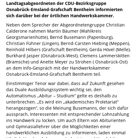
Landtagsabgeordneten der CDU-Bezirksgruppe
Osnabrück-Emsland-Grafschaft Bentheim informierten
sich darüber bei der örtlichen Handwerkskammer.
Neben dem Sprecher der Abgeordnetengruppe Christian
Calderone nahmen Martin Bäumer (Wahlkreis
Georgsmarienhütte), Bernd Busemann (Papenburg),
Christian Fühner (Lingen), Bernd-Carsten Hiebing (Meppen),
Reinhold Hilbers (Grafschaft Bentheim), Gerda Hövel (Melle),
Burkhard Jasper (Osnabrück-West), Clemens Lammerskitten
(Bramsche) und Anette Meyer zu Strohen ( Osnabrück-Ost)
an dem Info-Gespräch mit der Handwerkskammer
Osnabrück-Emsland-Grafschaft Bentheim teil.
Einstimmiger Tenor war dabei, dass auf Zukunft gesehen
das Duale Ausbildungssystem wichtig sei, den
Automatismus „Abitur – Studium“ gelte es deshalb zu
unterbrechen. „Es wird ein „akademisches Proletariat“
herangezogen“, so die Meinung Busemanns, der sich dafür
aussprach, Interessenten mit entsprechender Lohnzahlung
ins Handwerk zu locken. Um auch Eltern von Abiturienten
und Gymnasiallehrer über die Möglichkeiten einer
handwerklichen Ausbildung zu informieren, laden einmal