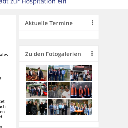
dt zur Hospitation ein
Aktuelle Termine
Zu den Fotogalerien
ates
n
tet
uch
nen
nd
n.