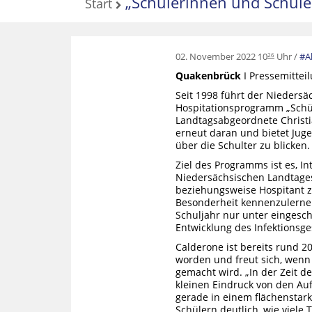
„Schülerinnen und Schüler
Start
02. November 2022 10
Uhr
A
26
Quakenbrück
I Pressemittei
Seit 1998 führt der Niedersä
Hospitationsprogramm „Schü
Landtagsabgeordnete Christia
erneut daran und bietet Jug
über die Schulter zu blicken.
Ziel des Programms ist es, I
Niedersächsischen Landtage
beziehungsweise Hospitant z
Besonderheit kennenzulernen
Schuljahr nur unter eingesc
Entwicklung des Infektionsge
Calderone ist bereits rund 
worden und freut sich, wen
gemacht wird. „In der Zeit 
kleinen Eindruck von den Au
gerade in einem flächenstar
Schülern deutlich, wie viele