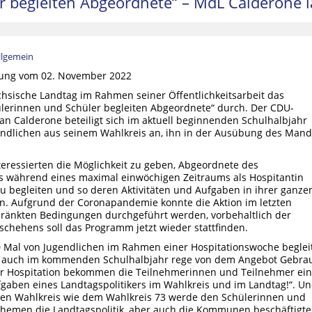
 begleiten Abgeordnete“ – MdL Calderone lä
llgemein
lung vom 02. November 2022
chsische Landtag im Rahmen seiner Öffentlichkeitsarbeit das
lerinnen und Schüler begleiten Abgeordnete“ durch. Der CDU-
n Calderone beteiligt sich im aktuell beginnenden Schulhalbjahr
endlichen aus seinem Wahlkreis an, ihn in der Ausübung des Mand
nteressierten die Möglichkeit zu geben, Abgeordnete des
s während eines maximal einwöchigen Zeitraums als Hospitantin
u begleiten und so deren Aktivitäten und Aufgaben in ihrer ganze
. Aufgrund der Coronapandemie konnte die Aktion im letzten
hränkten Bedingungen durchgeführt werden, vorbehaltlich der
schehens soll das Programm jetzt wieder stattfinden.
20 Mal von Jugendlichen im Rahmen einer Hospitationswoche beglei
n auch im kommenden Schulhalbjahr rege von dem Angebot Gebra
der Hospitation bekommen die Teilnehmerinnen und Teilnehmer ei
fgaben eines Landtagspolitikers im Wahlkreis und im Landtag!“. U
ken Wahlkreis wie dem Wahlkreis 73 werde den Schülerinnen und
 Themen die Landtagspolitik, aber auch die Kommunen beschäftigte