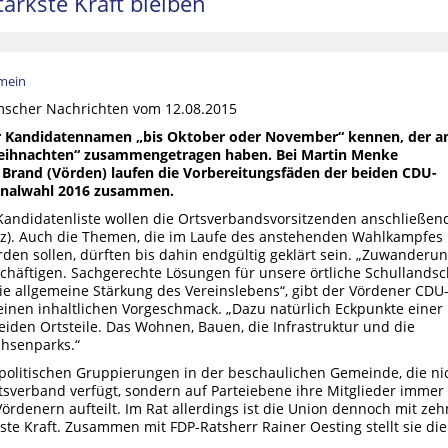
tärkste Kraft bleiben
emein
scher Nachrichten vom 12.08.2015
der Kandidatennamen „bis Oktober oder November“ kennen, der a
Weihnachten“ zusammengetragen haben. Bei Martin Menke
 Brand (Vörden) laufen die Vorbereitungsfäden der beiden CDU-
unalwahl 2016 zusammen.
andidatenliste wollen die Ortsverbandsvorsitzenden anschließen
rz). Auch die Themen, die im Laufe des anstehenden Wahlkampfes 
den sollen, dürften bis dahin endgültig geklärt sein. „Zuwanderu
chäftigen. Sachgerechte Lösungen für unsere örtliche Schullandsc
die allgemeine Stärkung des Vereinslebens“, gibt der Vördener CDU
einen inhaltlichen Vorgeschmack. „Dazu natürlich Eckpunkte einer
eiden Ortsteile. Das Wohnen, Bauen, die Infrastruktur und die
chsenparks.“
r politischen Gruppierungen in der beschaulichen Gemeinde, die ni
verband verfügt, sondern auf Parteiebene ihre Mitglieder immer
denern aufteilt. Im Rat allerdings ist die Union dennoch mit zeh
kste Kraft. Zusammen mit FDP-Ratsherr Rainer Oesting stellt sie die