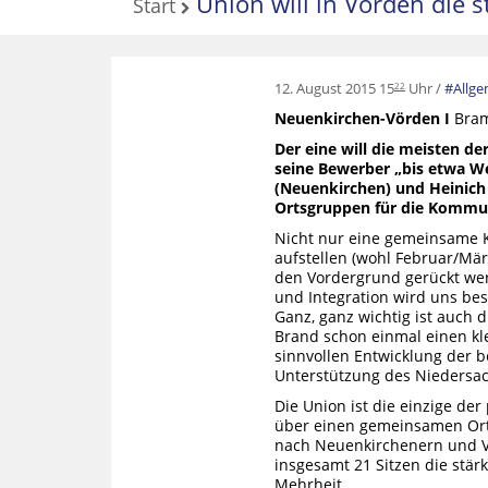
Union will in Vörden die s
Start
12. August 2015 15
Uhr
Allg
22
Neuenkirchen-Vörden I
Bram
Der eine will die meisten 
seine Bewerber „bis etwa 
(Neuenkirchen) und Heinich
Ortsgruppen für die Komm
Nicht nur eine gemeinsame K
aufstellen (wohl Februar/Mä
den Vordergrund gerückt wer
und Integration wird uns bes
Ganz, ganz wichtig ist auch 
Brand schon einmal einen kl
sinnvollen Entwicklung der b
Unterstützung des Niedersa
Die Union ist die einzige de
über einen gemeinsamen Orts
nach Neuenkirchenern und Vör
insgesamt 21 Sitzen die stär
Mehrheit.