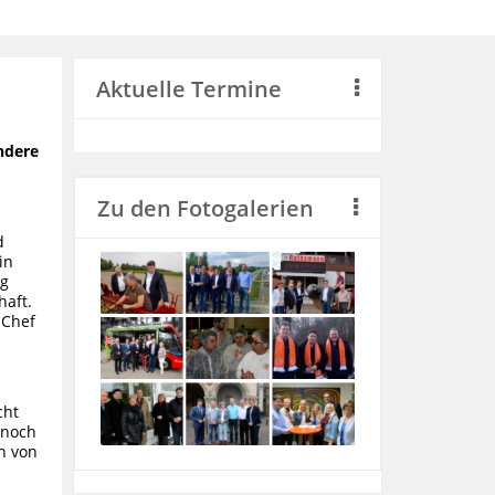
Aktuelle Termine
ndere
Zu den Fotogalerien
d
in
ng
haft.
-Chef
cht
 noch
n von