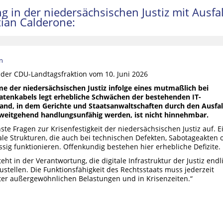
 in der niedersächsischen Justiz mit Ausfall
tian Calderone:
n
 der CDU-Landtagsfraktion vom 10. Juni 2026
me der niedersächsischen Justiz infolge eines mutmaßlich bei
atenkabels legt erhebliche Schwächen der bestehenden IT-
stand, in dem Gerichte und Staatsanwaltschaften durch den Ausfal
 weitgehend handlungsunfähig werden, ist nicht hinnehmbar.
nste Fragen zur Krisenfestigkeit der niedersächsischen Justiz auf. E
ale Strukturen, die auch bei technischen Defekten, Sabotageakten 
sig funktionieren. Offenkundig bestehen hier erhebliche Defizite.
ht in der Verantwortung, die digitale Infrastruktur der Justiz endl
ustellen. Die Funktionsfähigkeit des Rechtsstaats muss jederzeit
nter außergewöhnlichen Belastungen und in Krisenzeiten.“