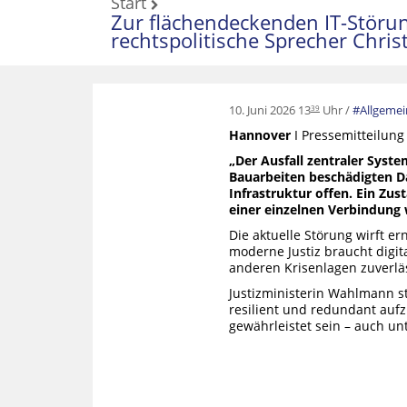
Start
Zur flächendeckenden IT-Störung
rechtspolitische Sprecher Chris
10. Juni 2026 13
Uhr
Allgemei
39
Hannover
I Pressemitteilung
„Der Ausfall zentraler Syste
Bauarbeiten beschädigten D
Infrastruktur offen. Ein Zu
einer einzelnen Verbindung
Die aktuelle Störung wirft er
moderne Justiz braucht digit
anderen Krisenlagen zuverläs
Justizministerin Wahlmann ste
resilient und redundant aufz
gewährleistet sein – auch u